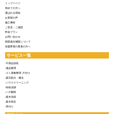
トップページ
初めての方へ
選ばれる理由
お客様の声
施工事例
ご意見・ご感想
料金プラン
お問い合わせ
賠償責任補償について
加盟希望の業者の方へ
サービス一覧
-不用品回収
-遺品整理
-ゴミ屋敷整理･片付け
-庭石処分・撤去
-ハウスクリーニング
-特殊清掃
-ハチ駆除
-庭木伐採
-庭木剪定
-草刈り