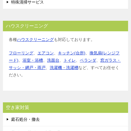
特殊清掃サービス
ハウスクリーニング
各種
ハウスクリーニング
も対応しております。
フローリング
、
エアコン
、
キッチン(台所)
、
換気扇(レンジフ
ード)
、
浴室・浴槽
、
洗面台
、
トイレ
、
ベランダ
、
窓ガラス・
サッシ・網戸・雨戸
、
洗濯機・洗濯槽
など、すべてお任せく
ださい。
空き家対策
庭石処分・撤去