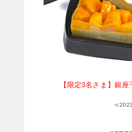
【限定3名さま】銀座
≪20