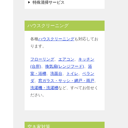
特殊清掃サービス
ハウスクリーニング
各種
ハウスクリーニング
も対応してお
ります。
フローリング
、
エアコン
、
キッチン
(台所)
、
換気扇(レンジフード)
、
浴
室・浴槽
、
洗面台
、
トイレ
、
ベラン
ダ
、
窓ガラス・サッシ・網戸・雨戸
、
洗濯機・洗濯槽
など、すべてお任せく
ださい。
空き家対策