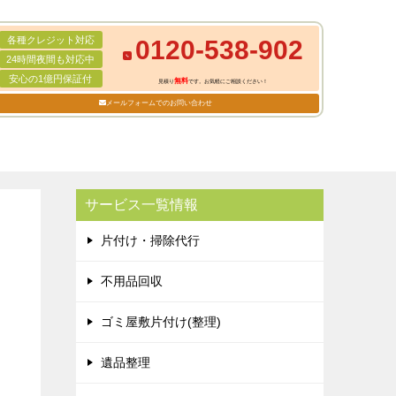
各種クレジット対応
0120-538-902
24時間夜間も対応中
安心の1億円保証付
無料
見積り
です。お気軽にご相談ください！
メールフォームでのお問い合わせ
サービス一覧情報
片付け・掃除代行
不用品回収
ゴミ屋敷片付け(整理)
遺品整理