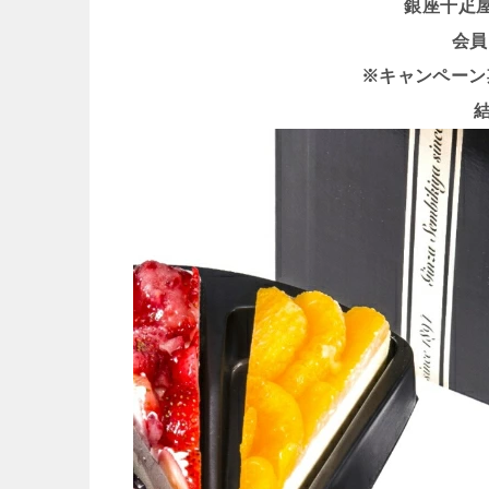
銀座千疋
会員
※キャンペーン期間 
結