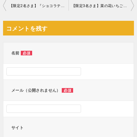
投
【限定2名さま】『ショコラティエ パレドオール』クリスマスツリーショコラ
【限定3名さま】菜の花いちご超大粒2個セット
稿
ナ
コメントを残す
ビ
ゲ
ー
名前
必須
シ
ョ
ン
メール（公開されません）
必須
サイト