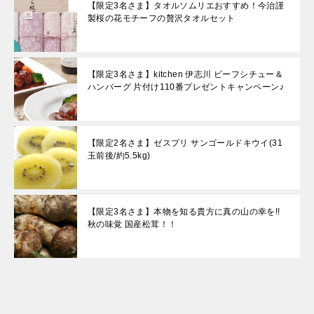
【限定3名さま】タオルソムリエおすすめ！今治謹
製桜の花モチーフの贅沢タオルセット
【限定3名さま】kitchen 伊志川 ビーフシチュー＆
ハンバーグ 片付け110番プレゼントキャンペーン♪
【限定2名さま】ゼスプリ サンゴールドキウイ(31
玉前後/約5.5kg)
【限定3名さま】本物を知る貴方に真の山の幸を!!
秋の味覚 国産松茸！！