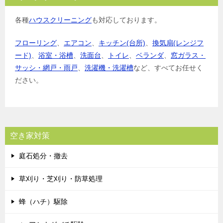
各種
ハウスクリーニング
も対応しております。
フローリング
、
エアコン
、
キッチン(台所)
、
換気扇(レンジフ
ード)
、
浴室・浴槽
、
洗面台
、
トイレ
、
ベランダ
、
窓ガラス・
サッシ・網戸・雨戸
、
洗濯機・洗濯槽
など、すべてお任せく
ださい。
空き家対策
庭石処分・撤去
草刈り・芝刈り・防草処理
蜂（ハチ）駆除