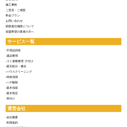
施工事例
ご意見・ご感想
料金プラン
お問い合わせ
賠償責任補償について
加盟希望の業者の方へ
サービス一覧
-不用品回収
-遺品整理
-ゴミ屋敷整理･片付け
-庭石処分・撤去
-ハウスクリーニング
-特殊清掃
-ハチ駆除
-庭木伐採
-庭木剪定
-草刈り
運営会社
-会社概要
-利用規約