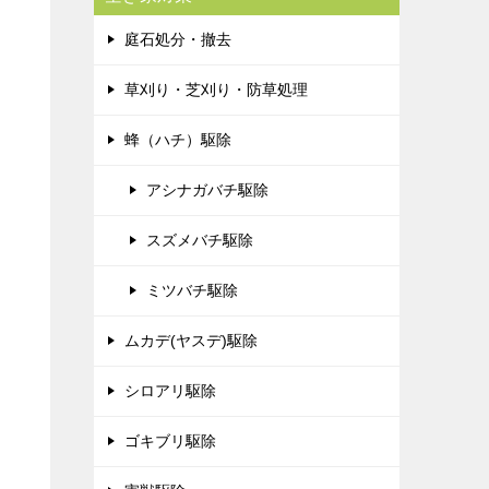
庭石処分・撤去
草刈り・芝刈り・防草処理
蜂（ハチ）駆除
アシナガバチ駆除
スズメバチ駆除
ミツバチ駆除
ムカデ(ヤスデ)駆除
シロアリ駆除
ゴキブリ駆除