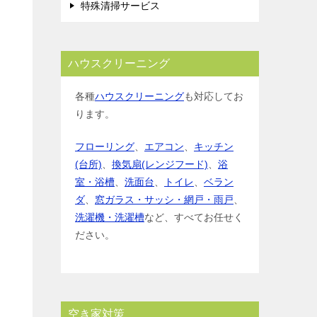
特殊清掃サービス
ハウスクリーニング
各種
ハウスクリーニング
も対応してお
ります。
フローリング
、
エアコン
、
キッチン
(台所)
、
換気扇(レンジフード)
、
浴
室・浴槽
、
洗面台
、
トイレ
、
ベラン
ダ
、
窓ガラス・サッシ・網戸・雨戸
、
洗濯機・洗濯槽
など、すべてお任せく
ださい。
空き家対策