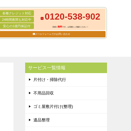
各種クレジット対応
0120-538-902
24時間夜間も対応中
安心の1億円保証付
無料
見積り
です。お気軽にご相談ください！
メールフォームでのお問い合わせ
サービス一覧情報
片付け・掃除代行
不用品回収
ゴミ屋敷片付け(整理)
遺品整理