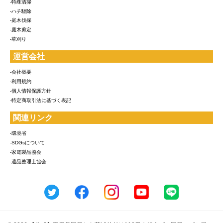
-特殊清掃
-ハチ駆除
-庭木伐採
-庭木剪定
-草刈り
運営会社
-会社概要
-利用規約
-個人情報保護方針
-特定商取引法に基づく表記
関連リンク
-環境省
-SDGsについて
-家電製品協会
-遺品整理士協会