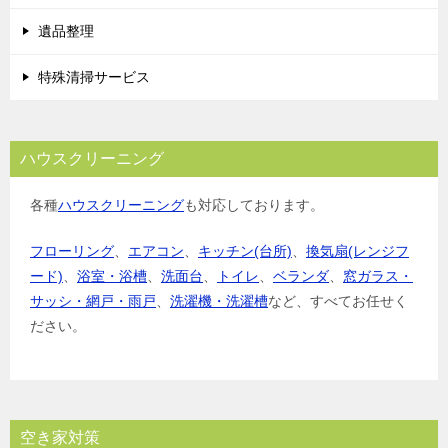
遺品整理
特殊清掃サービス
ハウスクリーニング
各種
ハウスクリーニング
も対応しております。
フローリング
、
エアコン
、
キッチン(台所)
、
換気扇(レンジフ
ード)
、
浴室・浴槽
、
洗面台
、
トイレ
、
ベランダ
、
窓ガラス・
サッシ・網戸・雨戸
、
洗濯機・洗濯槽
など、すべてお任せく
ださい。
空き家対策