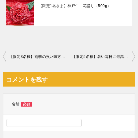
【限定1名さま】神戸牛 花盛り（500g）
投
【限定3名様】雨季の強い味方！コンプレッサー式 パワフル除湿機片付け
【限定5名様】暑い毎日に最高！京橋千疋屋アイスクリーム＆シャーベット詰め合わせ
稿
ナ
コメントを残す
ビ
ゲ
ー
名前
必須
シ
ョ
ン