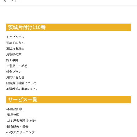
サーバー
茨城片付け110番
トップページ
初めての方へ
選ばれる理由
お客様の声
施工事例
ご意見・ご感想
料金プラン
お問い合わせ
賠償責任補償について
加盟希望の業者の方へ
サービス一覧
-不用品回収
-遺品整理
-ゴミ屋敷整理･片付け
-庭石処分・撤去
-ハウスクリーニング