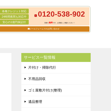
各種クレジット対応
0120-538-902
24時間夜間も対応中
安心の1億円保証付
無料
見積り
です。お気軽にご相談ください！
メールフォームでのお問い合わせ
サービス一覧情報
片付け・掃除代行
不用品回収
ゴミ屋敷片付け(整理)
遺品整理