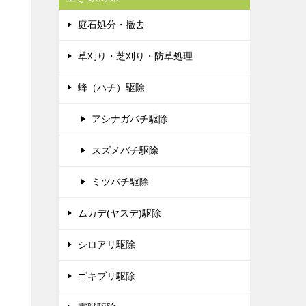
庭石処分・撤去
草刈り・芝刈り・防草処理
蜂（ハチ）駆除
アシナガバチ駆除
スズメバチ駆除
ミツバチ駆除
ムカデ(ヤスデ)駆除
シロアリ駆除
ゴキブリ駆除