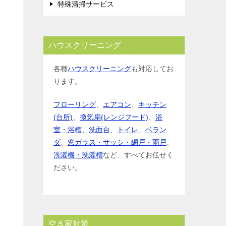
特殊清掃サービス
ハウスクリーニング
各種
ハウスクリーニング
も対応してお
ります。
フローリング
、
エアコン
、
キッチン
(台所)
、
換気扇(レンジフード)
、
浴
室・浴槽
、
洗面台
、
トイレ
、
ベラン
ダ
、
窓ガラス・サッシ・網戸・雨戸
、
洗濯機・洗濯槽
など、すべてお任せく
ださい。
空き家対策