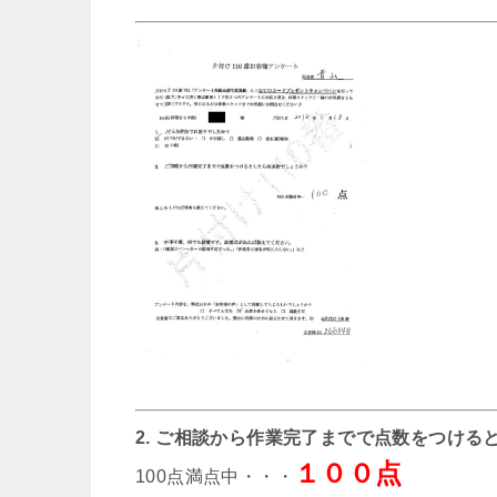
2. ご相談から作業完了までで点数をつける
１００点
100点満点中・・・