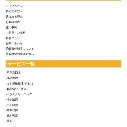
トップページ
初めての方へ
選ばれる理由
お客様の声
施工事例
ご意見・ご感想
料金プラン
お問い合わせ
賠償責任補償について
加盟希望の業者の方へ
サービス一覧
-不用品回収
-遺品整理
-ゴミ屋敷整理･片付け
-庭石処分・撤去
-ハウスクリーニング
-特殊清掃
-ハチ駆除
-庭木伐採
-庭木剪定
-草刈り