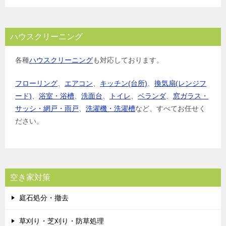
ハウスクリーニング
各種
ハウスクリーニング
も対応しております。
フローリング
、
エアコン
、
キッチン(台所)
、
換気扇(レンジフ
ード)
、
浴室・浴槽
、
洗面台
、
トイレ
、
ベランダ
、
窓ガラス・
サッシ・網戸・雨戸
、
洗濯機・洗濯槽
など、すべてお任せく
ださい。
空き家対策
庭石処分・撤去
草刈り・芝刈り・防草処理