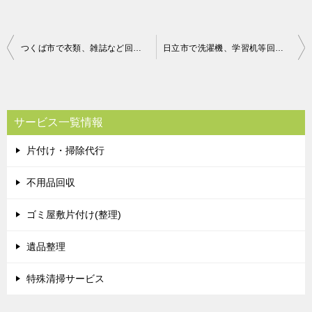
投
つくば市で衣類、雑誌など回収の富田様ご感想
日立市で洗濯機、学習机等回収のお客様ご感想
稿
ナ
ビ
サービス一覧情報
ゲ
片付け・掃除代行
ー
シ
不用品回収
ョ
ゴミ屋敷片付け(整理)
ン
遺品整理
特殊清掃サービス