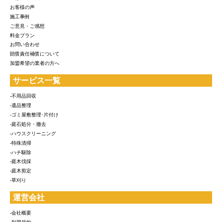
お客様の声
施工事例
ご意見・ご感想
料金プラン
お問い合わせ
賠償責任補償について
加盟希望の業者の方へ
サービス一覧
-不用品回収
-遺品整理
-ゴミ屋敷整理･片付け
-庭石処分・撤去
-ハウスクリーニング
-特殊清掃
-ハチ駆除
-庭木伐採
-庭木剪定
-草刈り
運営会社
-会社概要