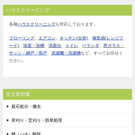
ハウスクリーニング
各種
ハウスクリーニング
も対応しております。
フローリング
、
エアコン
、
キッチン(台所)
、
換気扇(レンジフ
ード)
、
浴室・浴槽
、
洗面台
、
トイレ
、
ベランダ
、
窓ガラス・
サッシ・網戸・雨戸
、
洗濯機・洗濯槽
など、すべてお任せく
ださい。
空き家対策
庭石処分・撤去
草刈り・芝刈り・防草処理
蜂（ハチ）駆除