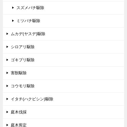
スズメバチ駆除
ミツバチ駆除
ムカデ(ヤスデ)駆除
シロアリ駆除
ゴキブリ駆除
害獣駆除
コウモリ駆除
イタチ(ハクビシン)駆除
庭木伐採
庭木剪定