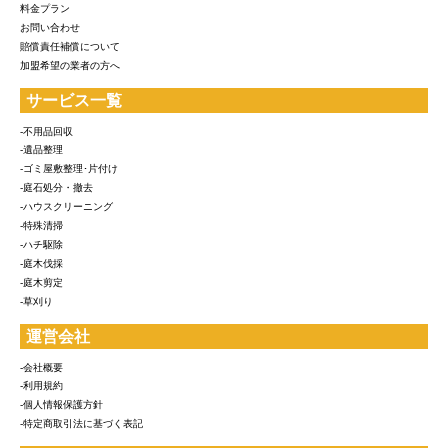
料金プラン
お問い合わせ
賠償責任補償について
加盟希望の業者の方へ
サービス一覧
-不用品回収
-遺品整理
-ゴミ屋敷整理･片付け
-庭石処分・撤去
-ハウスクリーニング
-特殊清掃
-ハチ駆除
-庭木伐採
-庭木剪定
-草刈り
運営会社
-会社概要
-利用規約
-個人情報保護方針
-特定商取引法に基づく表記