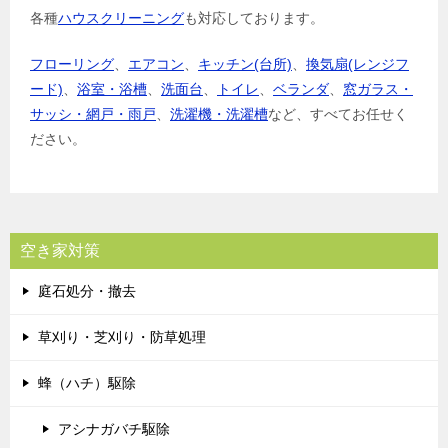
各種
ハウスクリーニング
も対応しております。
フローリング
、
エアコン
、
キッチン(台所)
、
換気扇(レンジフ
ード)
、
浴室・浴槽
、
洗面台
、
トイレ
、
ベランダ
、
窓ガラス・
サッシ・網戸・雨戸
、
洗濯機・洗濯槽
など、すべてお任せく
ださい。
空き家対策
庭石処分・撤去
草刈り・芝刈り・防草処理
蜂（ハチ）駆除
アシナガバチ駆除