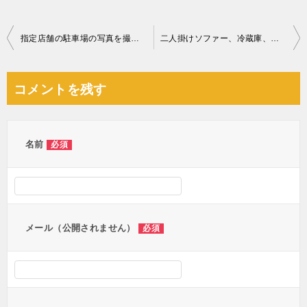
投
指定店舗の駐車場の写真を撮ってメールで送付する作業ご依頼
二人掛けソファー、冷蔵庫、洗濯機、ハンガーラック、下駄箱等の回収
稿
ナ
コメントを残す
ビ
ゲ
ー
名前
必須
シ
ョ
ン
メール（公開されません）
必須