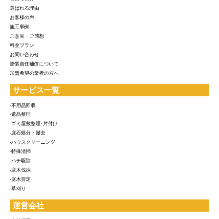
選ばれる理由
お客様の声
施工事例
ご意見・ご感想
料金プラン
お問い合わせ
賠償責任補償について
加盟希望の業者の方へ
サービス一覧
-不用品回収
-遺品整理
-ゴミ屋敷整理･片付け
-庭石処分・撤去
-ハウスクリーニング
-特殊清掃
-ハチ駆除
-庭木伐採
-庭木剪定
-草刈り
運営会社