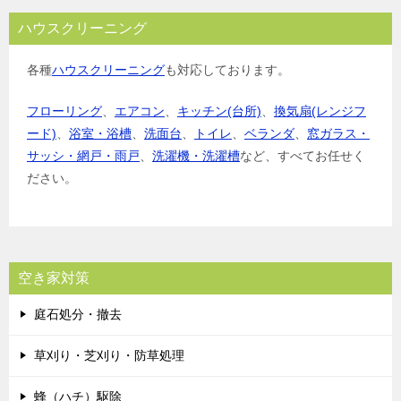
ハウスクリーニング
各種
ハウスクリーニング
も対応しております。
フローリング
、
エアコン
、
キッチン(台所)
、
換気扇(レンジフ
ード)
、
浴室・浴槽
、
洗面台
、
トイレ
、
ベランダ
、
窓ガラス・
サッシ・網戸・雨戸
、
洗濯機・洗濯槽
など、すべてお任せく
ださい。
空き家対策
庭石処分・撤去
草刈り・芝刈り・防草処理
蜂（ハチ）駆除