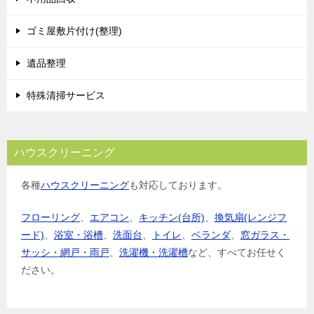
ゴミ屋敷片付け(整理)
遺品整理
特殊清掃サービス
ハウスクリーニング
各種
ハウスクリーニング
も対応しております。
フローリング
、
エアコン
、
キッチン(台所)
、
換気扇(レンジフ
ード)
、
浴室・浴槽
、
洗面台
、
トイレ
、
ベランダ
、
窓ガラス・
サッシ・網戸・雨戸
、
洗濯機・洗濯槽
など、すべてお任せく
ださい。