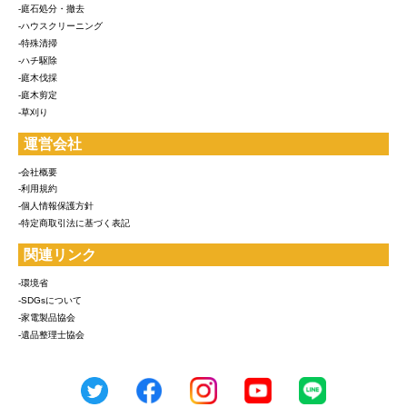
-庭石処分・撤去
-ハウスクリーニング
-特殊清掃
-ハチ駆除
-庭木伐採
-庭木剪定
-草刈り
運営会社
-会社概要
-利用規約
-個人情報保護方針
-特定商取引法に基づく表記
関連リンク
-環境省
-SDGsについて
-家電製品協会
-遺品整理士協会