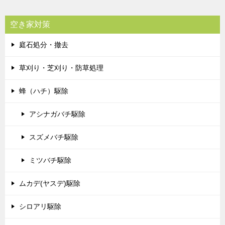
空き家対策
庭石処分・撤去
草刈り・芝刈り・防草処理
蜂（ハチ）駆除
アシナガバチ駆除
スズメバチ駆除
ミツバチ駆除
ムカデ(ヤスデ)駆除
シロアリ駆除