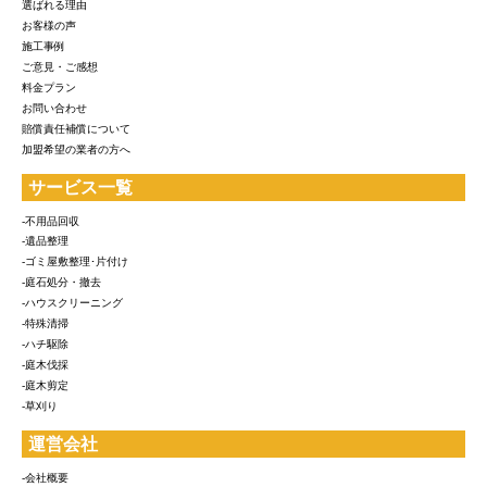
選ばれる理由
お客様の声
施工事例
ご意見・ご感想
料金プラン
お問い合わせ
賠償責任補償について
加盟希望の業者の方へ
サービス一覧
-不用品回収
-遺品整理
-ゴミ屋敷整理･片付け
-庭石処分・撤去
-ハウスクリーニング
-特殊清掃
-ハチ駆除
-庭木伐採
-庭木剪定
-草刈り
運営会社
-会社概要