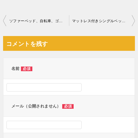
投
ソファーベッド、自転車、ゴミ箱、ジョーロ、ほうき等の回収・処分
マットレス付きシングルベッド、スタンドミラー、洗濯機等の回収
稿
ナ
コメントを残す
ビ
ゲ
ー
名前
必須
シ
ョ
ン
メール（公開されません）
必須