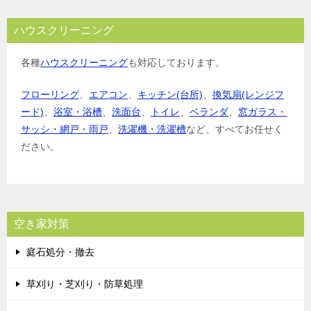
ハウスクリーニング
各種
ハウスクリーニング
も対応しております。
フローリング
、
エアコン
、
キッチン(台所)
、
換気扇(レンジフ
ード)
、
浴室・浴槽
、
洗面台
、
トイレ
、
ベランダ
、
窓ガラス・
サッシ・網戸・雨戸
、
洗濯機・洗濯槽
など、すべてお任せく
ださい。
空き家対策
庭石処分・撤去
草刈り・芝刈り・防草処理