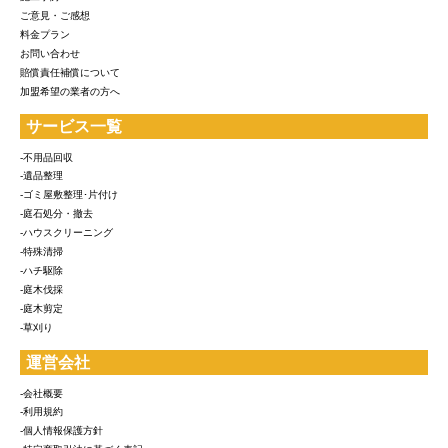
ご意見・ご感想
料金プラン
お問い合わせ
賠償責任補償について
加盟希望の業者の方へ
サービス一覧
-不用品回収
-遺品整理
-ゴミ屋敷整理･片付け
-庭石処分・撤去
-ハウスクリーニング
-特殊清掃
-ハチ駆除
-庭木伐採
-庭木剪定
-草刈り
運営会社
-会社概要
-利用規約
-個人情報保護方針