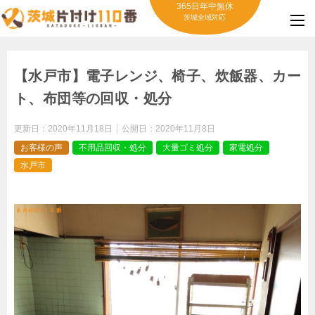
365日年中無休
茨城全域対応
【水戸市】電子レンジ、椅子、炊飯器、カー
ト、布団等の回収・処分
更新日：
2020年11月18日
公開日：
2020年11月8日
お客様の声
不用品回収・処分
大量ゴミ処分
家電処分
水戸市