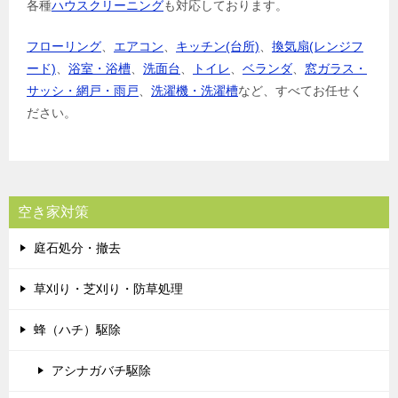
各種
ハウスクリーニング
も対応しております。
フローリング
、
エアコン
、
キッチン(台所)
、
換気扇(レンジフ
ード)
、
浴室・浴槽
、
洗面台
、
トイレ
、
ベランダ
、
窓ガラス・
サッシ・網戸・雨戸
、
洗濯機・洗濯槽
など、すべてお任せく
ださい。
空き家対策
庭石処分・撤去
草刈り・芝刈り・防草処理
蜂（ハチ）駆除
アシナガバチ駆除