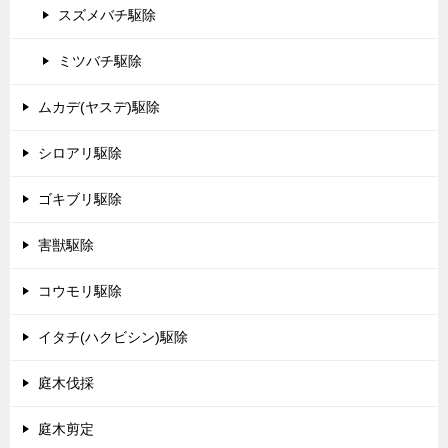
スズメバチ駆除
ミツバチ駆除
ムカデ(ヤスデ)駆除
シロアリ駆除
ゴキブリ駆除
害獣駆除
コウモリ駆除
イタチ(ハクビシン)駆除
庭木伐採
庭木剪定