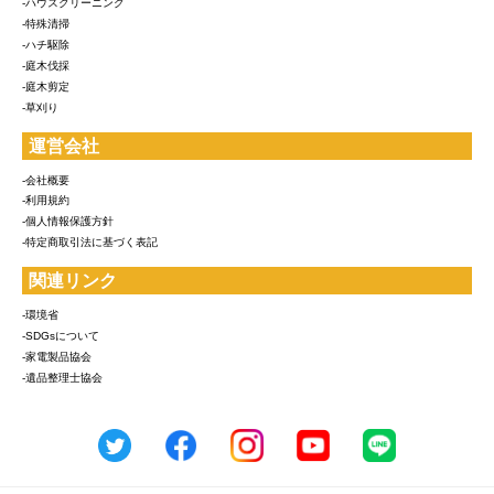
-ハウスクリーニング
-特殊清掃
-ハチ駆除
-庭木伐採
-庭木剪定
-草刈り
運営会社
-会社概要
-利用規約
-個人情報保護方針
-特定商取引法に基づく表記
関連リンク
-環境省
-SDGsについて
-家電製品協会
-遺品整理士協会