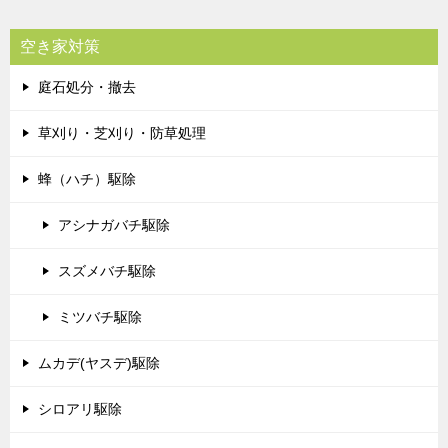
空き家対策
庭石処分・撤去
草刈り・芝刈り・防草処理
蜂（ハチ）駆除
アシナガバチ駆除
スズメバチ駆除
ミツバチ駆除
ムカデ(ヤスデ)駆除
シロアリ駆除