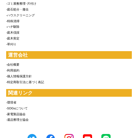
-ゴミ屋敷整理･片付け
-庭石処分・撤去
-ハウスクリーニング
-特殊清掃
-ハチ駆除
-庭木伐採
-庭木剪定
-草刈り
運営会社
-会社概要
-利用規約
-個人情報保護方針
-特定商取引法に基づく表記
関連リンク
-環境省
-SDGsについて
-家電製品協会
-遺品整理士協会