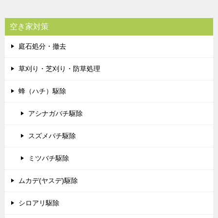
空き家対策
庭石処分・撤去
草刈り・芝刈り・防草処理
蜂（ハチ）駆除
アシナガバチ駆除
スズメバチ駆除
ミツバチ駆除
ムカデ(ヤスデ)駆除
シロアリ駆除