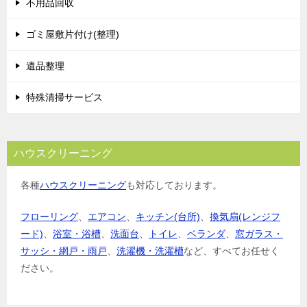
不用品回収
ョ
ゴミ屋敷片付け(整理)
ン
遺品整理
特殊清掃サービス
ハウスクリーニング
各種
ハウスクリーニング
も対応しております。
フローリング
、
エアコン
、
キッチン(台所)
、
換気扇(レンジフ
ード)
、
浴室・浴槽
、
洗面台
、
トイレ
、
ベランダ
、
窓ガラス・
サッシ・網戸・雨戸
、
洗濯機・洗濯槽
など、すべてお任せく
ださい。