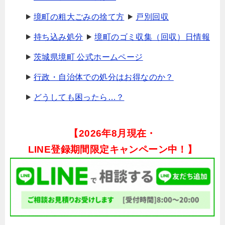
境町の粗大ごみの捨て方
戸別回収
持ち込み処分
境町のゴミ収集（回収）日情報
茨城県境町 公式ホームページ
行政・自治体での処分はお得なのか？
どうしても困ったら…？
【
2026年8月現在・
LINE登録期間限定キャンペーン中！】