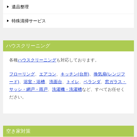
遺品整理
特殊清掃サービス
ハウスクリーニング
各種
ハウスクリーニング
も対応しております。
フローリング
、
エアコン
、
キッチン(台所)
、
換気扇(レンジフ
ード)
、
浴室・浴槽
、
洗面台
、
トイレ
、
ベランダ
、
窓ガラス・
サッシ・網戸・雨戸
、
洗濯機・洗濯槽
など、すべてお任せく
ださい。
空き家対策