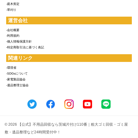
-庭木剪定
-草刈り
運営会社
-会社概要
-利用規約
-個人情報保護方針
-特定商取引法に基づく表記
関連リンク
-環境省
-SDGsについて
-家電製品協会
-遺品整理士協会
© 2026 【公式】不用品回収なら茨城片付け110番｜粗大ゴミ回収・ゴミ屋
敷・遺品整理など24時間受付中！