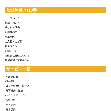
茨城片付け110番
トップページ
初めての方へ
選ばれる理由
お客様の声
施工事例
ご意見・ご感想
料金プラン
お問い合わせ
賠償責任補償について
加盟希望の業者の方へ
サービス一覧
-不用品回収
-遺品整理
-ゴミ屋敷整理･片付け
-庭石処分・撤去
-ハウスクリーニング
-特殊清掃
-ハチ駆除
-庭木伐採