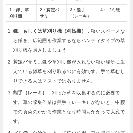
1：鎌、草
2：剪定バ
3：熊手
4：ゴミ袋
刈り機
サミ
（レーキ）
鎌、もしくは草刈り機（刈払機）
…狭いスペースな
ら鎌を、広範囲を作業するならハンディタイプの草
刈り機を購入しましょう。
剪定バサミ
…鎌や草刈り機が入れない狭い場所に生
えている雑草を刈り取るのに有効です。手で草むし
りできる人はマストではありません。
熊手（レーキ）
…刈った草を収集するのに必要で
す。草の収集作業は熊手（レーキ）がないと、中腰
での負荷のかかる作業となり時間もかかって大変で
す。