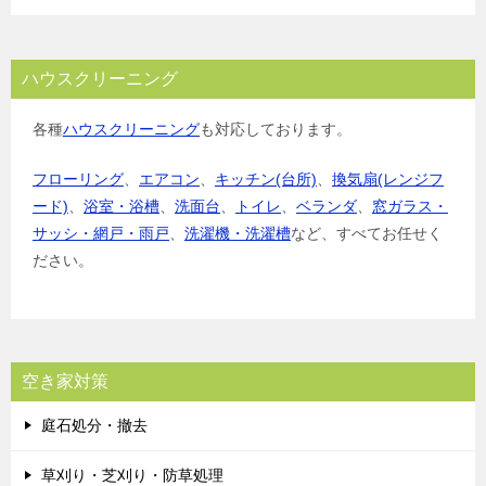
ハウスクリーニング
各種
ハウスクリーニング
も対応しております。
フローリング
、
エアコン
、
キッチン(台所)
、
換気扇(レンジフ
ード)
、
浴室・浴槽
、
洗面台
、
トイレ
、
ベランダ
、
窓ガラス・
サッシ・網戸・雨戸
、
洗濯機・洗濯槽
など、すべてお任せく
ださい。
空き家対策
庭石処分・撤去
草刈り・芝刈り・防草処理