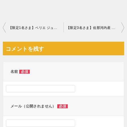
投
【限定1名さま】ペリエ ジュエ ベル エポック ロゼ
【限定3名さま】佐那河内産 さくらももいちご
稿
ナ
コメントを残す
ビ
ゲ
ー
名前
必須
シ
ョ
ン
メール（公開されません）
必須