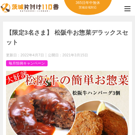
365日年中無休
茨城全域対応
【限定3名さま】 松阪牛お惣菜デラックスセ
ット
更新日：
2022年4月7日
公開日：
2021年3月15日
毎月恒例キャンペーン