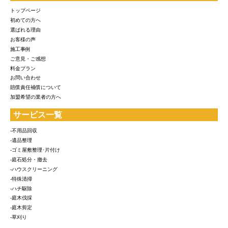
トップページ
初めての方へ
選ばれる理由
お客様の声
施工事例
ご意見・ご感想
料金プラン
お問い合わせ
賠償責任補償について
加盟希望の業者の方へ
サービス一覧
-不用品回収
-遺品整理
-ゴミ屋敷整理･片付け
-庭石処分・撤去
-ハウスクリーニング
-特殊清掃
-ハチ駆除
-庭木伐採
-庭木剪定
-草刈り