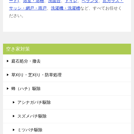
ード)
、
浴室・浴槽
、
洗面台
、
トイレ
、
ベランダ
、
窓ガラス・
サッシ・網戸・雨戸
、
洗濯機・洗濯槽
など、すべてお任せく
ださい。
空き家対策
庭石処分・撤去
草刈り・芝刈り・防草処理
蜂（ハチ）駆除
アシナガバチ駆除
スズメバチ駆除
ミツバチ駆除