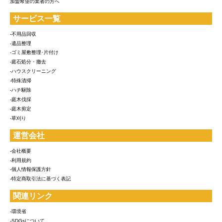
加盟希望の業者の方へ
サービス一覧
-不用品回収
-遺品整理
-ゴミ屋敷整理･片付け
-庭石処分・撤去
-ハウスクリーニング
-特殊清掃
-ハチ駆除
-庭木伐採
-庭木剪定
-草刈り
運営会社
-会社概要
-利用規約
-個人情報保護方針
-特定商取引法に基づく表記
関連リンク
-環境省
-SDGsについて