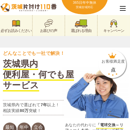
365日年中無休
茨城全域対応
必ずお読みください
お喜びの声
選ばれる理由
キャンペーン
どんなことでも一社で解決！
茨城県内
お客様満足度
点
便利屋・何でも屋
サービス
茨城県内で選ばれて
7年
以上！
相談実績
80万
突破！
あなたの代わりに
「電球交換～リ
最短
年中
立会