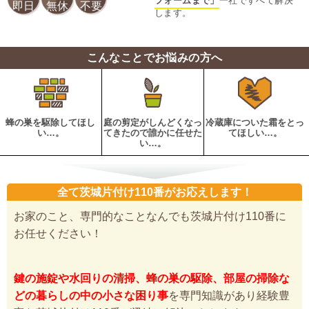
フォームまで」
一社ですべて解決
即日
無休
不要
します。
こんなことでお悩みの方へ
蜂の巣を駆除してほし
庭の剪定がしんどくなっ
冷蔵庫についた霜をとっ
い…。
てきたので誰かに任せた
てほしい…。
い…。
全て茨城片付け110番がお応えします！
お家のこと、専門的なことなんでも茨城片付け110番に
お任せください！
鍵の施錠や水回りの清掃、蜂の巣の駆除、部屋の掃除な
どの暮らしの中の小さな困り事
を専門知識があり経験豊