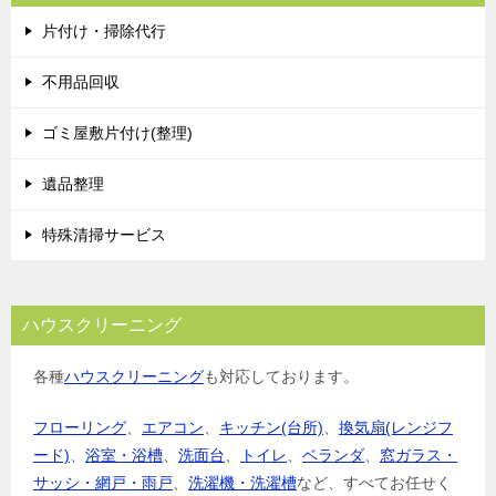
片付け・掃除代行
不用品回収
ゴミ屋敷片付け(整理)
遺品整理
特殊清掃サービス
ハウスクリーニング
各種
ハウスクリーニング
も対応しております。
フローリング
、
エアコン
、
キッチン(台所)
、
換気扇(レンジフ
ード)
、
浴室・浴槽
、
洗面台
、
トイレ
、
ベランダ
、
窓ガラス・
サッシ・網戸・雨戸
、
洗濯機・洗濯槽
など、すべてお任せく