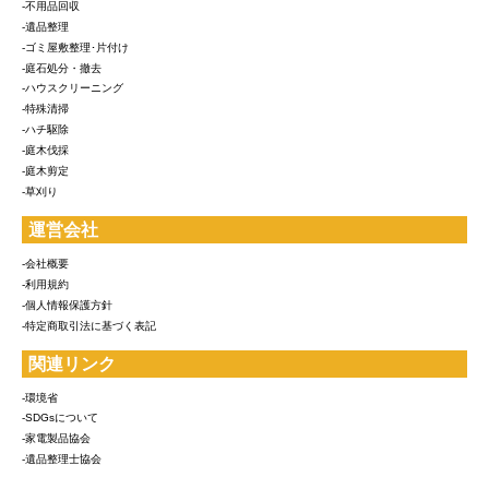
-不用品回収
-遺品整理
-ゴミ屋敷整理･片付け
-庭石処分・撤去
-ハウスクリーニング
-特殊清掃
-ハチ駆除
-庭木伐採
-庭木剪定
-草刈り
運営会社
-会社概要
-利用規約
-個人情報保護方針
-特定商取引法に基づく表記
関連リンク
-環境省
-SDGsについて
-家電製品協会
-遺品整理士協会