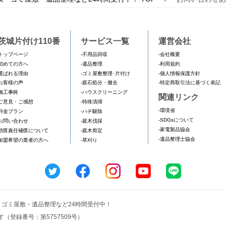
茨城片付け110番
サービス一覧
運営会社
トップページ
-不用品回収
-会社概要
初めての方へ
-遺品整理
-利用規約
選ばれる理由
-ゴミ屋敷整理･片付け
-個人情報保護方針
お客様の声
-庭石処分・撤去
-特定商取引法に基づく表記
施工事例
-ハウスクリーニング
関連リンク
ご意見・ご感想
-特殊清掃
-環境省
料金プラン
-ハチ駆除
-SDGsについて
お問い合わせ
-庭木伐採
-家電製品協会
賠償責任補償について
-庭木剪定
-遺品整理士協会
加盟希望の業者の方へ
-草刈り
収・ゴミ屋敷・遺品整理など24時間受付中！
（登録番号：第5757509号）