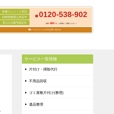
各種クレジット対応
0120-538-902
24時間夜間も対応中
安心の1億円保証付
無料
見積り
です。お気軽にご相談ください！
メールフォームでのお問い合わせ
サービス一覧情報
片付け・掃除代行
不用品回収
ゴミ屋敷片付け(整理)
遺品整理
ル