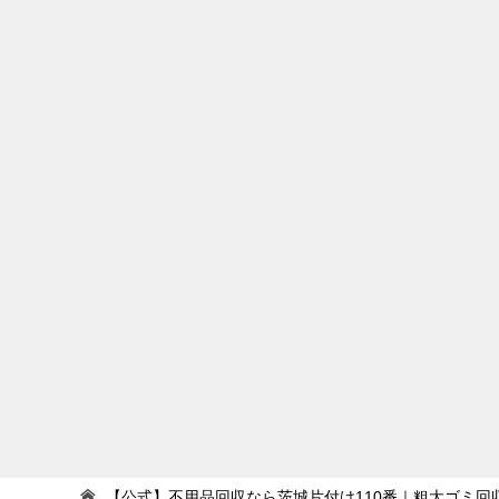
【公式】不用品回収なら茨城片付け110番｜粗大ゴミ回