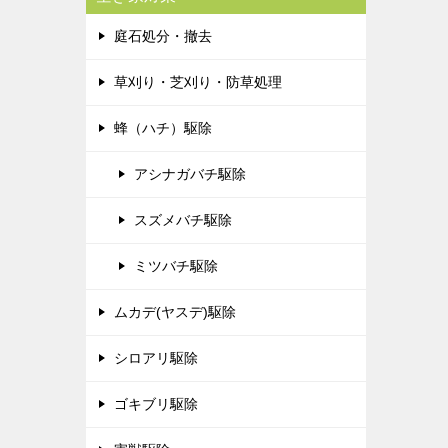
庭石処分・撤去
草刈り・芝刈り・防草処理
蜂（ハチ）駆除
アシナガバチ駆除
スズメバチ駆除
ミツバチ駆除
ムカデ(ヤスデ)駆除
シロアリ駆除
ゴキブリ駆除