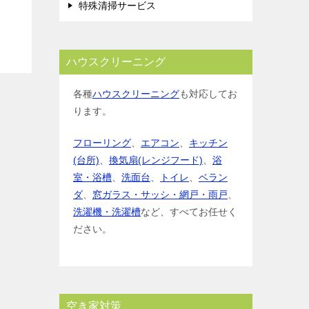
特殊清掃サービス
ハウスクリーニング
各種
ハウスクリーニング
も対応してお
ります。
フローリング
、
エアコン
、
キッチン
(台所)
、
換気扇(レンジフード)
、
浴
室・浴槽
、
洗面台
、
トイレ
、
ベラン
ダ
、
窓ガラス・サッシ・網戸・雨戸
、
洗濯機・洗濯槽
など、すべてお任せく
ださい。
空き家対策