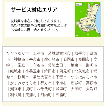
ひたちなか市｜土浦市｜茨城県古河市｜取手市｜筑西
市｜神栖市｜牛久市｜龍ケ崎市｜石岡市｜笠間市｜鹿
嶋市｜常総市｜守谷市｜常陸太田市｜坂東市｜那珂市
｜結城市｜小美玉市｜鉾田市｜阿見町｜北茨城市｜稲
敷市｜桜川市｜常陸大宮市｜下妻市｜つくばみらい市
｜かすみがうら市｜行方市｜東海村｜茨城町｜高萩市
｜潮来市｜境町｜八千代町｜城里町｜大子町｜大洗町
｜利根町｜美浦村｜河内町｜五霞町