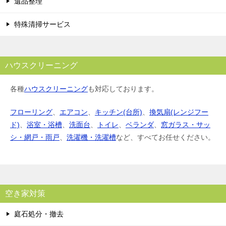
遺品整理
特殊清掃サービス
ハウスクリーニング
各種
ハウスクリーニング
も対応しております。
フローリング
、
エアコン
、
キッチン(台所)
、
換気扇(レンジフー
ド)
、
浴室・浴槽
、
洗面台
、
トイレ
、
ベランダ
、
窓ガラス・サッ
シ・網戸・雨戸
、
洗濯機・洗濯槽
など、すべてお任せください。
空き家対策
庭石処分・撤去