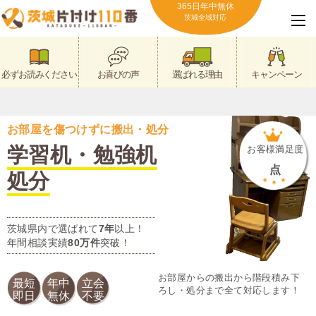
365日年中無休
茨城全域対応
必ずお読みください
お喜びの声
選ばれる理由
キャンペーン
お部屋を傷つけずに搬出・処分
学習机・勉強机
お客様満足度
点
処分
茨城県内で選ばれて
7年
以上！
年間相談実績
80万件
突破！
お部屋からの搬出から階段積み下
最短
年中
立会
ろし・処分まで全て対応します！
即日
無休
不要