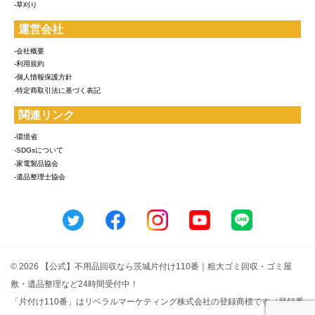
-草刈り
運営会社
-会社概要
-利用規約
-個人情報保護方針
-特定商取引法に基づく表記
関連リンク
-環境省
-SDGsについて
-家電製品協会
-遺品整理士協会
© 2026 【公式】不用品回収なら茨城片付け110番｜粗大ゴミ回収・ゴミ屋
敷・遺品整理など24時間受付中！
「片付け110番」はリベラルマーケティング株式会社の登録商標です（登録番