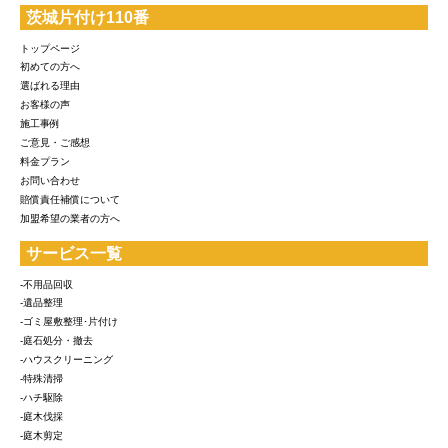
茨城片付け110番
トップページ
初めての方へ
選ばれる理由
お客様の声
施工事例
ご意見・ご感想
料金プラン
お問い合わせ
賠償責任補償について
加盟希望の業者の方へ
サービス一覧
-不用品回収
-遺品整理
-ゴミ屋敷整理･片付け
-庭石処分・撤去
-ハウスクリーニング
-特殊清掃
-ハチ駆除
-庭木伐採
-庭木剪定