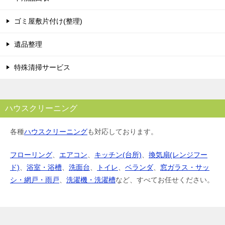
ゴミ屋敷片付け(整理)
遺品整理
特殊清掃サービス
ハウスクリーニング
各種
ハウスクリーニング
も対応しております。
フローリング
、
エアコン
、
キッチン(台所)
、
換気扇(レンジフー
ド)
、
浴室・浴槽
、
洗面台
、
トイレ
、
ベランダ
、
窓ガラス・サッ
シ・網戸・雨戸
、
洗濯機・洗濯槽
など、すべてお任せください。