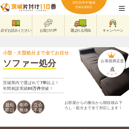
365日年中無休
茨城全域対応
必ずお読みください
お喜びの声
選ばれる理由
キャンペーン
小型・大型処分まで全てお任せ
ソファー処分
お客様満足度
点
茨城県内で選ばれて
7年
以上！
年間相談実績
80万件
突破！
お部屋からの搬出から階段積み下
最短
年中
立会
ろし・処分まで全て対応します！
即日
無休
不要