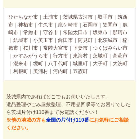
ひたちなか市｜土浦市｜茨城県古河市｜取手市｜筑西
市｜神栖市｜牛久市｜龍ケ崎市｜石岡市｜笠間市｜鹿
嶋市｜常総市｜守谷市｜常陸太田市｜坂東市｜那珂市
｜結城市｜小美玉市｜鉾田市｜阿見町｜北茨城市｜稲
敷市｜桜川市｜常陸大宮市｜下妻市｜つくばみらい市
｜かすみがうら市｜行方市｜東海村｜茨城町｜高萩市
｜潮来市｜境町｜八千代町｜城里町｜大子町｜大洗町
｜利根町｜美浦村｜河内町｜五霞町
茨城県内であればどこでもお伺いいたします。
遺品整理やごみ屋敷整理、不用品回収等でお困りでした
ら茨城片付け110番までお電話ください！
※他の地域の方も
全国の片付け110番
にお気軽にご相談
ください。