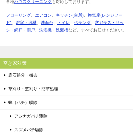
各種
ハウスクリーニング
も対応しております。
フローリング
、
エアコン
、
キッチン(台所)
、
換気扇(レンジフー
ド)
、
浴室・浴槽
、
洗面台
、
トイレ
、
ベランダ
、
窓ガラス・サッ
シ・網戸・雨戸
、
洗濯機・洗濯槽
など、すべてお任せください。
空き家対策
庭石処分・撤去
草刈り・芝刈り・防草処理
蜂（ハチ）駆除
アシナガバチ駆除
スズメバチ駆除