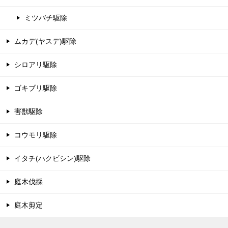
ミツバチ駆除
ムカデ(ヤスデ)駆除
シロアリ駆除
ゴキブリ駆除
害獣駆除
コウモリ駆除
イタチ(ハクビシン)駆除
庭木伐採
庭木剪定