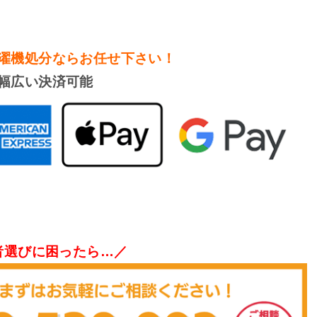
濯機処分
ならお任せ下さい！
幅広い決済可能
者選びに困ったら…／