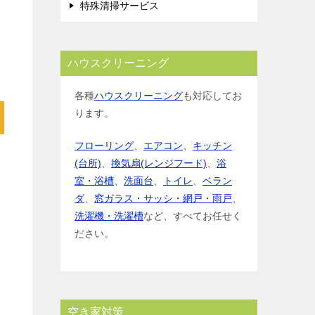
特殊清掃サービス
ハウスクリーニング
各種
ハウスクリーニング
も対応してお
ります。
フローリング
、
エアコン
、
キッチン
(台所)
、
換気扇(レンジフード)
、
浴
室・浴槽
、
洗面台
、
トイレ
、
ベラン
ダ
、
窓ガラス・サッシ・網戸・雨戸
、
洗濯機・洗濯槽
など、すべてお任せく
ださい。
空き家対策