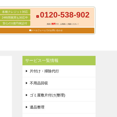
各種クレジット対応
0120-538-902
24時間夜間も対応中
安心の1億円保証付
無料
見積り
です。お気軽にご相談ください！
メールフォームでのお問い合わせ
サービス一覧情報
片付け・掃除代行
不用品回収
ゴミ屋敷片付け(整理)
遺品整理