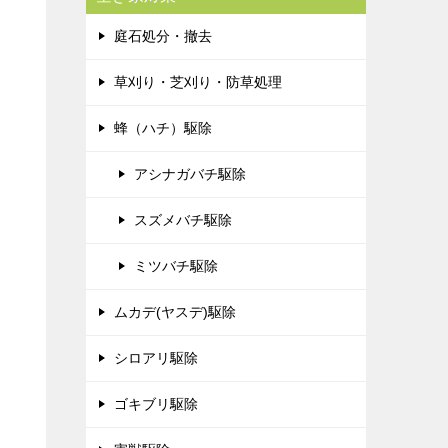
庭石処分・撤去
草刈り・芝刈り・防草処理
蜂（ハチ）駆除
アシナガバチ駆除
スズメバチ駆除
ミツバチ駆除
ムカデ(ヤスデ)駆除
シロアリ駆除
ゴキブリ駆除