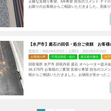
正確な見積り希望、6/6希望 担当のコメント ナ
お困りのお客様からご相談いただきました。見積り額
【水戸市】庭石の回収・処分ご依頼 お客様
更新日：
2021年6月6日
公開日：
2021年5月15日
お客様の声
不用品回収・処分
庭石処分撤去
水戸
回収場所 水戸市 回収内容 庭石 オペレーター提示金額
36,575円 お客様のご要望 見積り希望 担当のコ
様からご相談いただきました。お値段が安かったこと