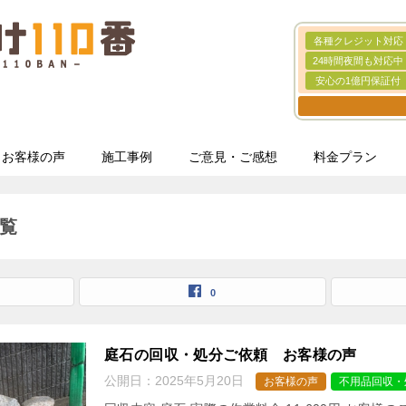
各種クレジット対応
24時間夜間も対応中
安心の1億円保証付
お客様の声
施工事例
ご意見・ご感想
料金プラン
覧
0
庭石の回収・処分ご依頼 お客様の声
公開日：
2025年5月20日
お客様の声
不用品回収・