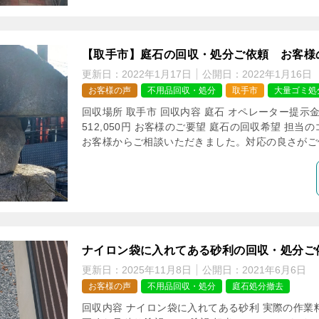
【取手市】庭石の回収・処分ご依頼 お客様
更新日：
2022年1月17日
公開日：
2022年1月16日
お客様の声
不用品回収・処分
取手市
大量ゴミ処
回収場所 取手市 回収内容 庭石 オペレーター提示金額
512,050円 お客様のご要望 庭石の回収希望 担
お客様からご相談いただきました。対応の良さがご依
ナイロン袋に入れてある砂利の回収・処分ご
更新日：
2025年11月8日
公開日：
2021年6月6日
お客様の声
不用品回収・処分
庭石処分撤去
回収内容 ナイロン袋に入れてある砂利 実際の作業料金