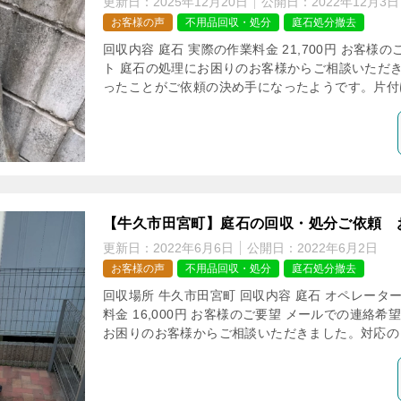
更新日：
2025年12月20日
公開日：
2022年12月3日
お客様の声
不用品回収・処分
庭石処分撤去
回収内容 庭石 実際の作業料金 21,700円 お客様
ト 庭石の処理にお困りのお客様からご相談いただ
ったことがご依頼の決め手になったようです。片付け1
【牛久市田宮町】庭石の回収・処分ご依頼 
更新日：
2022年6月6日
公開日：
2022年6月2日
お客様の声
不用品回収・処分
庭石処分撤去
回収場所 牛久市田宮町 回収内容 庭石 オペレーター提
料金 16,000円 お客様のご要望 メールでの連絡希
お困りのお客様からご相談いただきました。対応の良