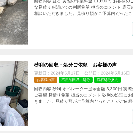
回収内容 庭石 実際の作業料金 11,600円 お客様
な見積りを聞いての判断希望 担当のコメント 庭石
相談いただきました。見積り額がご予算内だったこと
砂利の回収・処分ご依頼 お客様の声
更新日：
2024年5月17日
公開日：
2024年5月16日
お客様の声
不用品回収・処分
庭石処分撤去
回収内容 砂利 オペレーター提示金額 3,300円 実際
ご要望 見積り希望 担当のコメント 砂利の処理に
きました。見積り額がご予算内だったことがご依頼の