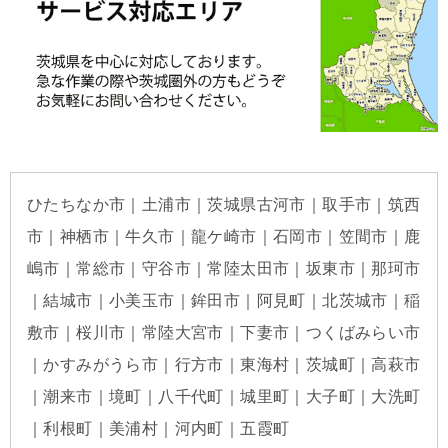
ひたちなか市｜土浦市｜茨城県古河市｜取手市｜筑西
市｜神栖市｜牛久市｜龍ケ崎市｜石岡市｜笠間市｜鹿
嶋市｜常総市｜守谷市｜常陸太田市｜坂東市｜那珂市
｜結城市｜小美玉市｜鉾田市｜阿見町｜北茨城市｜稲
敷市｜桜川市｜常陸大宮市｜下妻市｜つくばみらい市
｜かすみがうら市｜行方市｜東海村｜茨城町｜高萩市
｜潮来市｜境町｜八千代町｜城里町｜大子町｜大洗町
｜利根町｜美浦村｜河内町｜五霞町