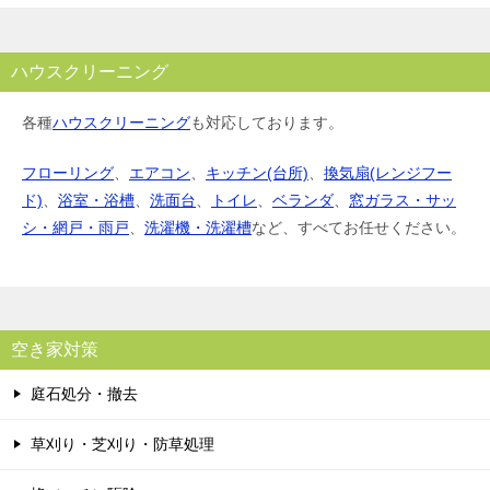
ハウスクリーニング
各種
ハウスクリーニング
も対応しております。
フローリング
、
エアコン
、
キッチン(台所)
、
換気扇(レンジフー
ド)
、
浴室・浴槽
、
洗面台
、
トイレ
、
ベランダ
、
窓ガラス・サッ
シ・網戸・雨戸
、
洗濯機・洗濯槽
など、すべてお任せください。
空き家対策
庭石処分・撤去
草刈り・芝刈り・防草処理