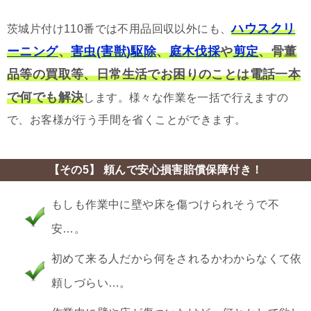
ハウスクリ
茨城片付け110番では不用品回収以外にも、
ーニング
、
害虫(害獣)駆除
、
庭木伐採
や
剪定
、骨董
品等の買取等、日常生活でお困りのことは電話一本
で何でも解決
します。様々な作業を一括で行えますの
で、お客様が行う手間を省くことができます。
【その5】 頼んで安心損害賠償保障付き！
もしも作業中に壁や床を傷つけられそうで不
安…。
初めて来る人だから何をされるかわからなくて依
頼しづらい…。