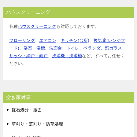
ハウスクリーニング
各種
ハウスクリーニング
も対応しております。
フローリング
、
エアコン
、
キッチン(台所)
、
換気扇(レンジフ
ード)
、
浴室・浴槽
、
洗面台
、
トイレ
、
ベランダ
、
窓ガラス・
サッシ・網戸・雨戸
、
洗濯機・洗濯槽
など、すべてお任せく
ださい。
空き家対策
庭石処分・撤去
草刈り・芝刈り・防草処理