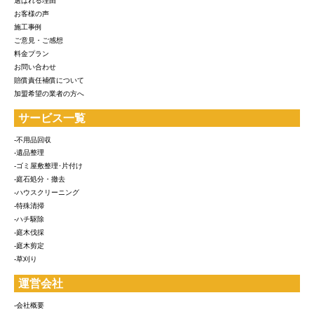
選ばれる理由
お客様の声
施工事例
ご意見・ご感想
料金プラン
お問い合わせ
賠償責任補償について
加盟希望の業者の方へ
サービス一覧
-不用品回収
-遺品整理
-ゴミ屋敷整理･片付け
-庭石処分・撤去
-ハウスクリーニング
-特殊清掃
-ハチ駆除
-庭木伐採
-庭木剪定
-草刈り
運営会社
-会社概要