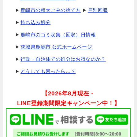
鹿嶋市の粗大ごみの捨て方
戸別回収
持ち込み処分
鹿嶋市のゴミ収集（回収）日情報
茨城県鹿嶋市 公式ホームページ
行政・自治体での処分はお得なのか？
どうしても困ったら…？
【
2026年8月現在・
LINE登録期間限定キャンペーン中！】