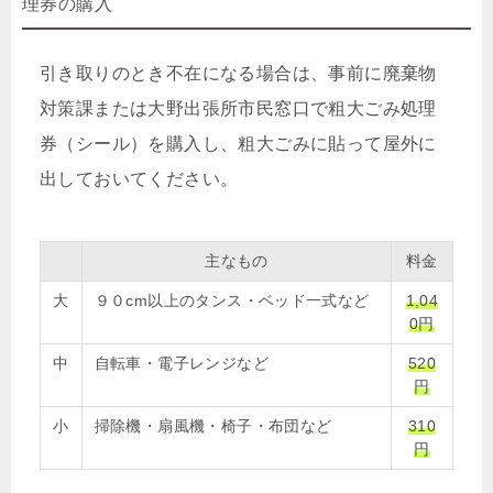
理券の購入
引き取りのとき不在になる場合は、事前に廃棄物
対策課または大野出張所市民窓口で粗大ごみ処理
券（シール）を購入し、粗大ごみに貼って屋外に
出しておいてください。
主なもの
料金
大
９０cm以上のタンス・ベッド一式など
1,04
0円
中
自転車・電子レンジなど
520
円
小
掃除機・扇風機・椅子・布団など
310
円