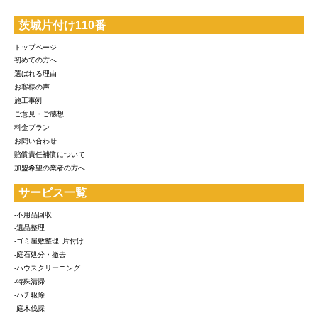
茨城片付け110番
トップページ
初めての方へ
選ばれる理由
お客様の声
施工事例
ご意見・ご感想
料金プラン
お問い合わせ
賠償責任補償について
加盟希望の業者の方へ
サービス一覧
-不用品回収
-遺品整理
-ゴミ屋敷整理･片付け
-庭石処分・撤去
-ハウスクリーニング
-特殊清掃
-ハチ駆除
-庭木伐採