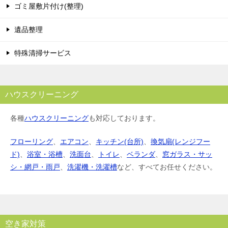
ゴミ屋敷片付け(整理)
遺品整理
特殊清掃サービス
ハウスクリーニング
各種
ハウスクリーニング
も対応しております。
フローリング
、
エアコン
、
キッチン(台所)
、
換気扇(レンジフー
ド)
、
浴室・浴槽
、
洗面台
、
トイレ
、
ベランダ
、
窓ガラス・サッ
シ・網戸・雨戸
、
洗濯機・洗濯槽
など、すべてお任せください。
空き家対策