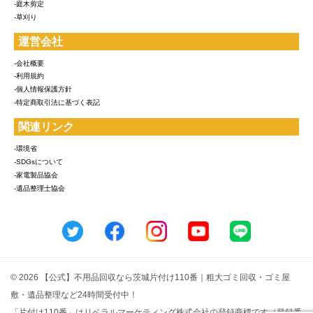
-庭木剪定
-草刈り
運営会社
-会社概要
-利用規約
-個人情報保護方針
-特定商取引法に基づく表記
関連リンク
-環境省
-SDGsについて
-家電製品協会
-遺品整理士協会
© 2026 【公式】不用品回収なら茨城片付け110番｜粗大ゴミ回収・ゴミ屋
敷・遺品整理など24時間受付中！
「片付け110番」はリベラルマーケティング株式会社の登録商標です（登録番