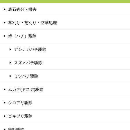
庭石処分・撤去
草刈り・芝刈り・防草処理
蜂（ハチ）駆除
アシナガバチ駆除
スズメバチ駆除
ミツバチ駆除
ムカデ(ヤスデ)駆除
シロアリ駆除
ゴキブリ駆除
害獣駆除