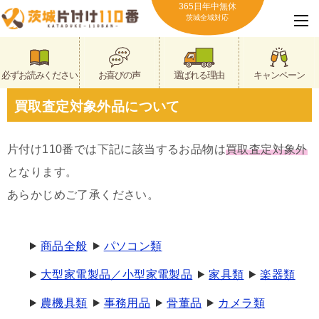
365日年中無休
茨城全域対応
必ずお読みください
お喜びの声
選ばれる理由
キャンペーン
買取査定対象外品について
片付け110番では下記に該当するお品物は
買取査定対象外
となります。
あらかじめご了承ください。
商品全般
パソコン類
大型家電製品／小型家電製品
家具類
楽器類
農機具類
事務用品
骨董品
カメラ類