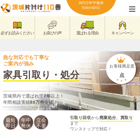
365日年中無休
茨城全域対応
必ずお読みください
お喜びの声
選ばれる理由
キャンペーン
急な対応でも丁寧な
ご案内が強み
お客様満足度
家具引取り・処分
点
茨城県内で選ばれて
7年
以上！
年間相談実績
80万件
突破！
引取り回収
から
廃棄処分、買取り
最短
年中
立会
まで
即日
無休
不要
ワンストップで対応！