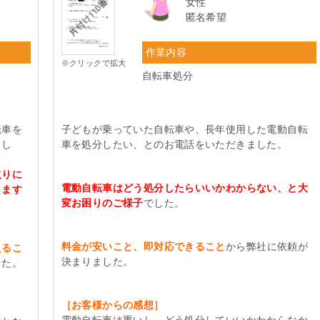
女性
匿名希望
作業内容
※クリックで拡大
自転車処分
転車を
子どもが乗っていた自転車や、長年使用した電動自転
まし
車を処分したい、とのお電話をいただきました。
取りに
電動自転車はどう処分したらいいかわからない、と大
きます
変お困りのご様子
でした。
料金が安いこと、即対応できること
から弊社に依頼が
えるこ
決まりました。
した。
［お客様からの感想］
電動自転車は重いし、どう処分していいかわからなか