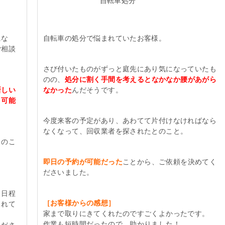
自転車処分
にな
自転車の処分で悩まれていたお客様。
ご相談
さび付いたものがずっと庭先にあり気になっていたも
のの、
処分に割く手間を考えるとなかなか腰があがら
新しい
なかった
んだそうです。
と可能
今度来客の予定があり、あわてて片付けなければなら
なくなって、回収業者を探されたとのこと。
とのこ
即日の予約が可能だった
ことから、ご依頼を決めてく
ださいました。
、日程
［お客様からの感想］
くれて
家まで取りにきてくれたのですごくよかったです。
作業も短時間だったので、助かりました！