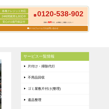
各種クレジット対応
0120-538-902
24時間夜間も対応中
安心の1億円保証付
無料
見積り
です。お気軽にご相談ください！
メールフォームでのお問い合わせ
サービス一覧情報
片付け・掃除代行
不用品回収
ゴミ屋敷片付け(整理)
遺品整理