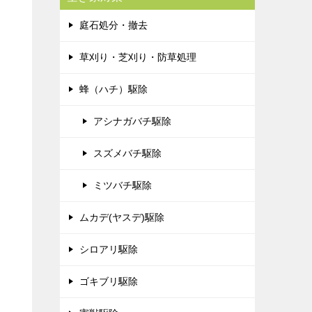
庭石処分・撤去
草刈り・芝刈り・防草処理
蜂（ハチ）駆除
アシナガバチ駆除
スズメバチ駆除
ミツバチ駆除
ムカデ(ヤスデ)駆除
シロアリ駆除
ゴキブリ駆除