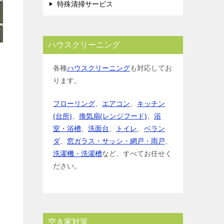
特殊清掃サービス
ハウスクリーニング
各種
ハウスクリーニング
も対応してお
ります。
フローリング
、
エアコン
、
キッチン
(台所)
、
換気扇(レンジフード)
、
浴
室・浴槽
、
洗面台
、
トイレ
、
ベラン
ダ
、
窓ガラス・サッシ・網戸・雨戸
、
洗濯機・洗濯槽
など、すべてお任せく
ださい。
空き家対策