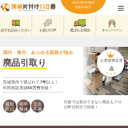
365日年中無休
茨城全域対応
必ずお読みください
お喜びの声
選ばれる理由
キャンペーン
国内・海外、あらゆる販路が強み
廃品引取り
お客様満足度
点
茨城県内で選ばれて
7年
以上！
年間相談実績
80万件
突破！
行政では処分できない廃品もプロ
最短
年中
立会
が即日対応で回収！
即日
無休
不要