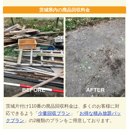
茨城県内の廃品回収料金
BEFORE
AFTER
茨城片付け110番の廃品回収料金は、多くのお客様に対
応できるよう「
少量回収プラン
」「
お得な積み放題パッ
クプラン
」の2種類のプランをご用意しております。