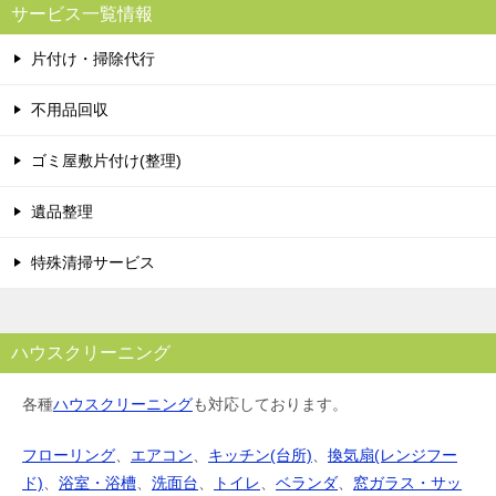
サービス一覧情報
片付け・掃除代行
不用品回収
ゴミ屋敷片付け(整理)
遺品整理
特殊清掃サービス
ハウスクリーニング
各種
ハウスクリーニング
も対応しております。
フローリング
、
エアコン
、
キッチン(台所)
、
換気扇(レンジフー
ド)
、
浴室・浴槽
、
洗面台
、
トイレ
、
ベランダ
、
窓ガラス・サッ