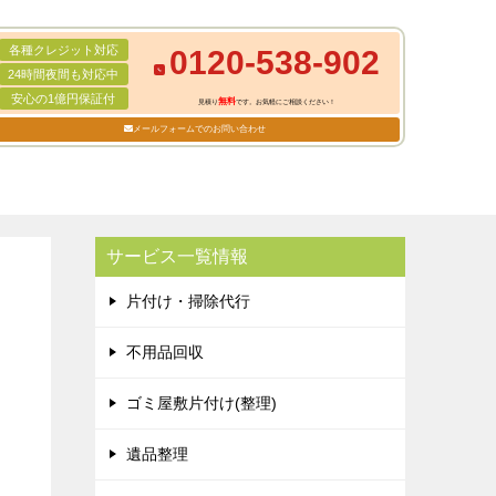
各種クレジット対応
0120-538-902
24時間夜間も対応中
安心の1億円保証付
無料
見積り
です。お気軽にご相談ください！
メールフォームでのお問い合わせ
サービス一覧情報
片付け・掃除代行
不用品回収
ゴミ屋敷片付け(整理)
遺品整理