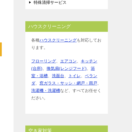
特殊清掃サービス
ハウスクリーニング
各種
ハウスクリーニング
も対応してお
ります。
フローリング
、
エアコン
、
キッチン
(台所)
、
換気扇(レンジフード)
、
浴
室・浴槽
、
洗面台
、
トイレ
、
ベラン
ダ
、
窓ガラス・サッシ・網戸・雨戸
、
洗濯機・洗濯槽
など、すべてお任せく
ださい。
空き家対策