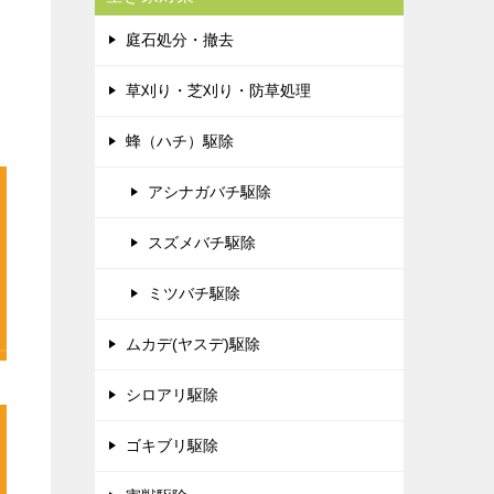
庭石処分・撤去
草刈り・芝刈り・防草処理
蜂（ハチ）駆除
アシナガバチ駆除
スズメバチ駆除
ミツバチ駆除
ムカデ(ヤスデ)駆除
シロアリ駆除
ゴキブリ駆除