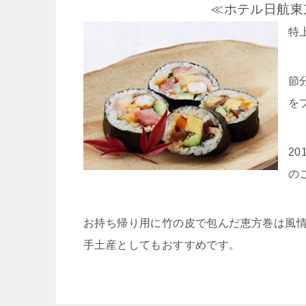
≪ホテル日航東
特
節
を
2
の
お持ち帰り用に竹の皮で包んだ恵方巻は風
手土産としてもおすすめです。