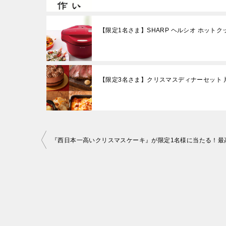
【限定1名さま】SHARP ヘルシオ ホットクック
【限定3名さま】クリスマスディナーセット 
投
稿
ナ
ビ
ゲ
ー