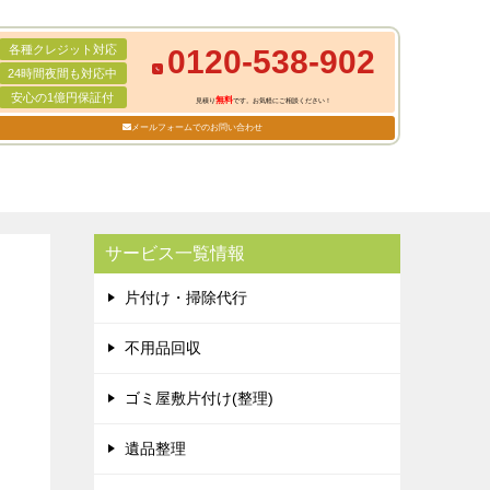
各種クレジット対応
0120-538-902
24時間夜間も対応中
安心の1億円保証付
無料
見積り
です。お気軽にご相談ください！
メールフォームでのお問い合わせ
サービス一覧情報
片付け・掃除代行
不用品回収
ゴミ屋敷片付け(整理)
遺品整理