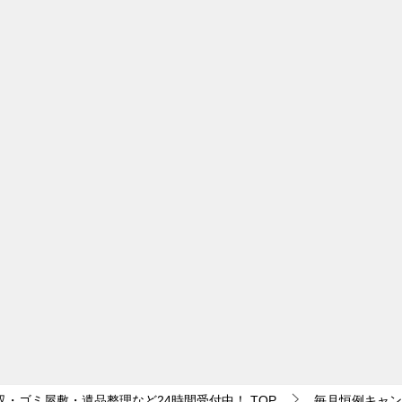
収・ゴミ屋敷・遺品整理など24時間受付中！
TOP
毎月恒例キャン