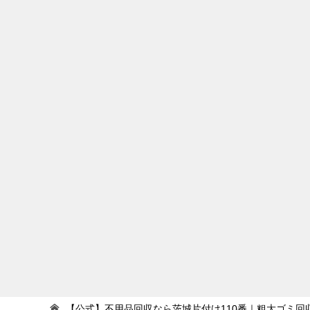
シ
ョ
ン
【公式】不用品回収なら茨城片付け110番｜粗大ゴミ回