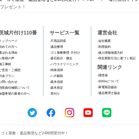
)プレゼント！
茨城片付け110番
サービス一覧
運営会社
トップページ
-不用品回収
-会社概要
初めての方へ
-遺品整理
-利用規約
選ばれる理由
-ゴミ屋敷整理･片付け
-個人情報保護方針
お客様の声
-庭石処分・撤去
-特定商取引法に基づく表記
施工事例
-ハウスクリーニング
関連リンク
ご意見・ご感想
-特殊清掃
-環境省
料金プラン
-ハチ駆除
-SDGsについて
お問い合わせ
-庭木伐採
-家電製品協会
賠償責任補償について
-庭木剪定
-遺品整理士協会
加盟希望の業者の方へ
-草刈り
収・ゴミ屋敷・遺品整理など24時間受付中！