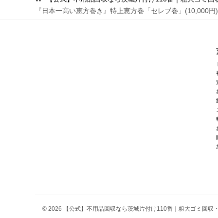
『日本一高い恵方巻き』特上恵方巻「セレブ巻」(10,000円
© 2026 【公式】不用品回収なら茨城片付け110番｜粗大ゴミ回