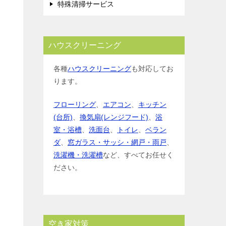
特殊清掃サービス
ハウスクリーニング
各種
ハウスクリーニング
も対応してお
ります。
フローリング
、
エアコン
、
キッチン
(台所)
、
換気扇(レンジフード)
、
浴
室・浴槽
、
洗面台
、
トイレ
、
ベラン
ダ
、
窓ガラス・サッシ・網戸・雨戸
、
洗濯機・洗濯槽
など、すべてお任せく
ださい。
空き家対策