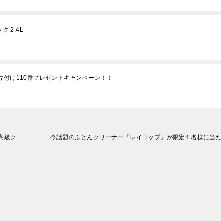
 2.4L
片付け110番プレゼントキャンペーン！！
『西日本一高いクリスマスケーキ』が限定1名様に当たる！最高級クリスマスケーキプレゼントキャンペーン！
今話題のふとんクリーナー『レイコップ』が限定１名様に当