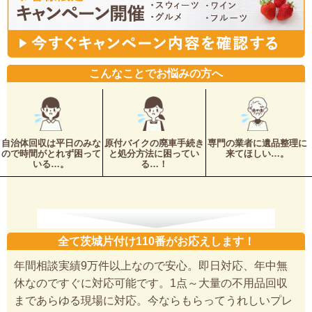
こんなことでお悩みの方へ
自治体回収は平日のみな
原付バイクの廃車手続き
専門の業者に遺品整理に
ので時間がとれず困って
と処分方法に困ってい
来てほしい…。
いる…。
る…！
全て茨城片付け110番がお応えします！
年間相談実績9万件以上なので安心。即日対応、年中無
休なのですぐに対応可能です。1点～大量の不用品回収
まであらゆる現場に対応。今ならもらってうれしいプレ