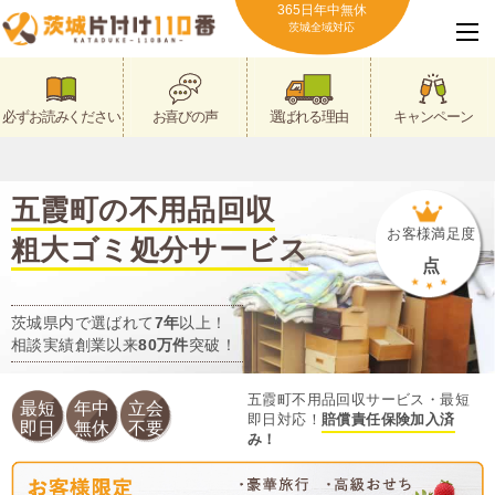
365日年中無休
茨城全域対応
必ずお読みください
お喜びの声
選ばれる理由
キャンペーン
五霞町の不用品回収
お客様満足度
粗大ゴミ処分サービス
点
茨城県内で選ばれて
7年
以上！
相談実績創業以来
80万件
突破！
五霞町不用品回収サービス・最短
最短
年中
立会
即日対応！
賠償責任保険加入済
即日
無休
不要
み！